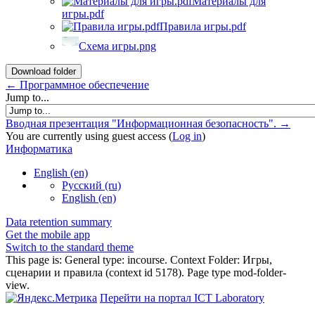
Материалы для
игры.pdf
Правила игры.pdf
Схема игры.png
Download folder
← Программное обеспечение
Jump to...
Вводная презентация "Информационная безопасность". →
You are currently using guest access (
Log in
)
Информатика
English ‎(en)‎
Русский ‎(ru)‎
English ‎(en)‎
Data retention summary
Get the mobile app
Switch to the standard theme
This page is: General type: incourse. Context Folder: Игры,
сценарии и правила (context id 5178). Page type mod-folder-
view.
Перейти на портал ICT Laboratory